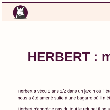
Aller
au
contenu
HERBERT : mâ
Herbert a vécu 2 ans 1/2 dans un jardin où il était
nous a été amené suite à une bagarre où il a é
Herbert n’apprécie pas du tout le refuge! Il ne