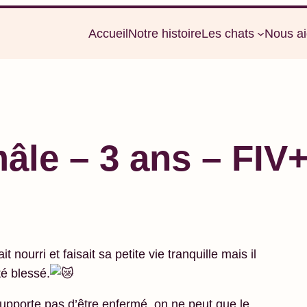
Accueil
Notre histoire
Les chats
Nous ai
le – 3 ans – FIV+
 nourri et faisait sa petite vie tranquille mais il
té blessé.
 supporte pas d’être enfermé, on ne peut que le