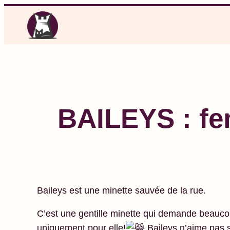
Aller
au
contenu
BAILEYS : fe
Baileys est une minette sauvée de la rue.
C’est une gentille minette qui demande beaucoup
uniquement pour elle!
Baileys n’aime pas se