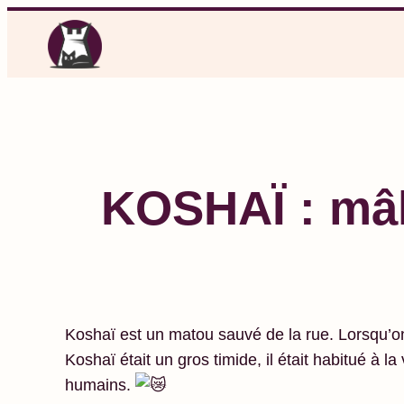
Aller
au
contenu
KOSHAÏ : mâl
Koshaï est un matou sauvé de la rue. Lorsqu’o
Koshaï était un gros timide, il était habitué à l
humains.