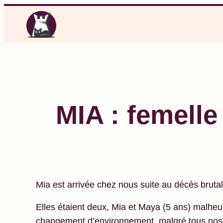
Aller
au
contenu
MIA : femelle
Mia est arrivée chez nous suite au décès brutal
Elles étaient deux, Mia et Maya (5 ans) malhe
changement d’environnement, malgré tous nos e