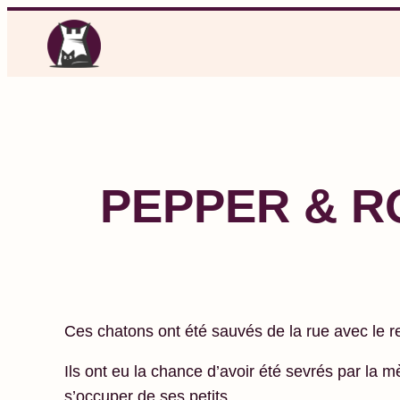
Aller
au
contenu
PEPPER & ROL
Ces chatons ont été sauvés de la rue avec le res
Ils ont eu la chance d’avoir été sevrés par la m
s’occuper de ses petits.