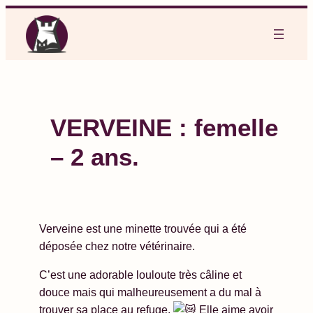
Aller
au
contenu
VERVEINE : femelle
– 2 ans.
Verveine est une minette trouvée qui a été
déposée chez notre vétérinaire.
C’est une adorable louloute très câline et
douce mais qui malheureusement a du mal à
trouver sa place au refuge.
Elle aime avoir