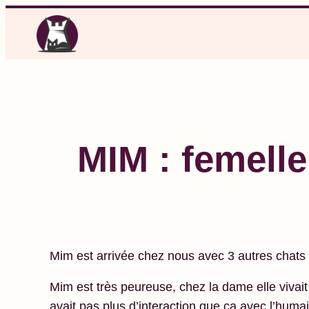
Aller
au
contenu
MIM : femelle
Mim est arrivée chez nous avec 3 autres chats 
Mim est très peureuse, chez la dame elle vivait d
avait pas plus d’interaction que ça avec l’humain.