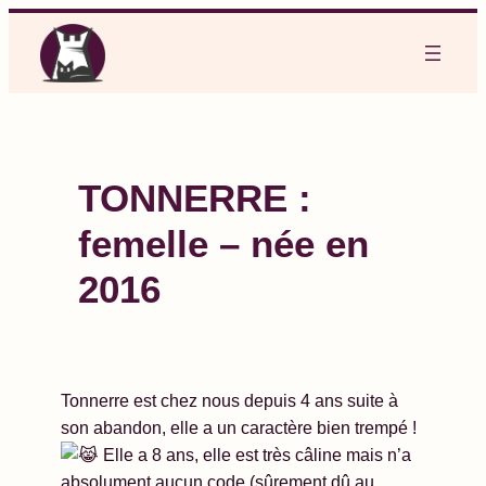
Aller
au
contenu
TONNERRE :
femelle – née en
2016
Tonnerre est chez nous depuis 4 ans suite à
son abandon, elle a un caractère bien trempé !
Elle a 8 ans, elle est très câline mais n’a
absolument aucun code (sûrement dû au